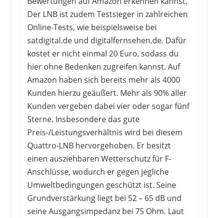
Bewertungen auf Amazon erkennen kannst.
Der LNB ist zudem Testsieger in zahlreichen
Online-Tests, wie beispielsweise bei
satdigital.de und digitalfernsehen.de. Dafür
kostet er nicht einmal 20 Euro, sodass du
hier ohne Bedenken zugreifen kannst. Auf
Amazon haben sich bereits mehr als 4000
Kunden hierzu geäußert. Mehr als 90% aller
TECHNISAT
Kunden vergeben dabei vier oder sogar fünf
55,49 €
*
Sterne. Insbesondere das gute
Preis-/Leistungsverhältnis wird bei diesem
Quattro-LNB hervorgehoben. Er besitzt
einen ausziehbaren Wetterschutz für F-
Anschlüsse, wodurch er gegen jegliche
Umweltbedingungen geschützt ist. Seine
Grundverstärkung liegt bei 52 – 65 dB und
seine Ausgangsimpedanz bei 75 Ohm. Laut