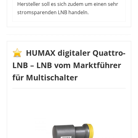
Hersteller soll es sich zudem um einen sehr
stromsparenden LNB handeln.
INVERTO
20,76 €
*
HUMAX digitaler Quattro-
LNB – LNB vom Marktführer
für Multischalter
1
2
3
4
5
6
7
8
9
10
>