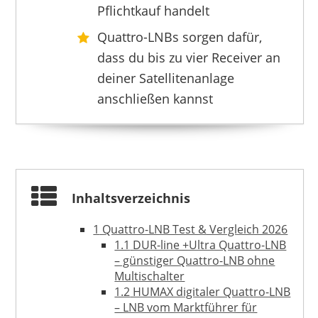
Pflichtkauf handelt
Quattro-LNBs sorgen dafür,
dass du bis zu vier Receiver an
deiner Satellitenanlage
anschließen kannst
HB-DIGITAL
16,90 €
*
Inhaltsverzeichnis
1
Quattro-LNB Test & Vergleich 2026
1.1
DUR-line +Ultra Quattro-LNB
– günstiger Quattro-LNB ohne
Multischalter
1.2
HUMAX digitaler Quattro-LNB
– LNB vom Marktführer für