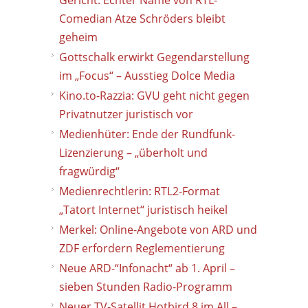
Gericht: Echter Name von RTL-
Comedian Atze Schröders bleibt
geheim
Gottschalk erwirkt Gegendarstellung
im „Focus“ – Ausstieg Dolce Media
Kino.to-Razzia: GVU geht nicht gegen
Privatnutzer juristisch vor
Medienhüter: Ende der Rundfunk-
Lizenzierung – „überholt und
fragwürdig“
Medienrechtlerin: RTL2-Format
„Tatort Internet“ juristisch heikel
Merkel: Online-Angebote von ARD und
ZDF erfordern Reglementierung
Neue ARD-“Infonacht“ ab 1. April –
sieben Stunden Radio-Programm
Neuer TV-Satellit Hotbird 8 im All –