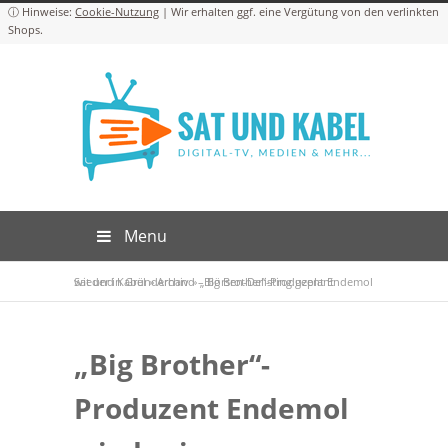
Cookie-Nutzung
Menu
Sat und Kabel
„Big Brother“-Produzent Endemol wieder in Gründerhand – Börsen-Delisting geplant
»
Archiv
»
„Big Brother“-
Produzent Endemol