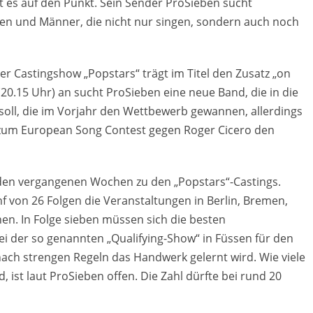
gt es auf den Punkt. Sein Sender ProSieben sucht
auen und Männer, die nicht nur singen, sondern auch noch
der Castingshow „Popstars“ trägt im Titel den Zusatz „on
20.15 Uhr) an sucht ProSieben eine neue Band, die in die
oll, die im Vorjahr den Wettbewerb gewannen, allerdings
n zum European Song Contest gegen Roger Cicero den
den vergangenen Wochen zu den „Popstars“-Castings.
nf von 26 Folgen die Veranstaltungen in Berlin, Bremen,
. In Folge sieben müssen sich die besten
 der so genannten „Qualifying-Show“ in Füssen für den
nach strengen Regeln das Handwerk gelernt wird. Wie viele
 ist laut ProSieben offen. Die Zahl dürfte bei rund 20