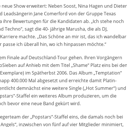
ie neue Show erweitert: Neben Soost, Nina Hagen und Dieter
nd Leadsängerin Jane Comerford von der Gruppe Texas
 ihre Bewertungen für die Kandidaten ab. „Ich stehe noch
nd Techno“, sagt die 40- jährige Marusha, die als DJ,
Karriere machte. „Das Schöne an mir ist, das ich wandelbar
er passe ich überall hin, wo ich hinpassen möchte.“
dem Finale auf Deutschland-Tour gehen. Ihren Vorgängern
oSieben auf Anhieb mit dem Titel „Shame“ Platz eins bei de
e Exemplare) im Spätherbst 2006. Das Album „Temptation“
pp 400.000 Mal abgesetzt und erreichte damit Platin-
entlicht demnächst eine weitere Single („Hot Summer“) und
pstars“-Staffel ein weiteres Album produzieren, um die
och bevor eine neue Band gekürt wird.
egerteam der „Popstars“-Staffel eins, die damals noch bei
Angels“, inzwischen von fünf auf vier Mitglieder minimiert,