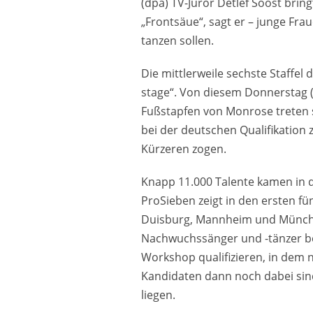
(dpa) TV-Juror Detlef Soost brin
„Frontsäue“, sagt er – junge Fr
tanzen sollen.
Die mittlerweile sechste Staffel 
stage“. Von diesem Donnerstag (
Fußstapfen von Monrose treten s
bei der deutschen Qualifikatio
Kürzeren zogen.
Knapp 11.000 Talente kamen in 
ProSieben zeigt in den ersten fü
Duisburg, Mannheim und München
Nachwuchssänger und -tänzer bei
Workshop qualifizieren, in dem 
Kandidaten dann noch dabei sind,
liegen.