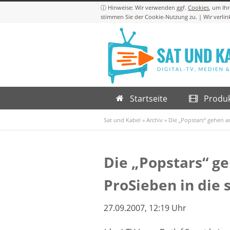
Cookies
Startseite
Produ
Sat und Kabel
»
Archiv
»
Die „Popstars“ gehen a
Die „Popstars“ g
ProSieben in die
27.09.2007, 12:19 Uhr