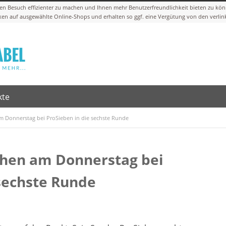
kte
m Donnerstag bei ProSieben in die sechste Runde
ehen am Donnerstag bei
 sechste Runde